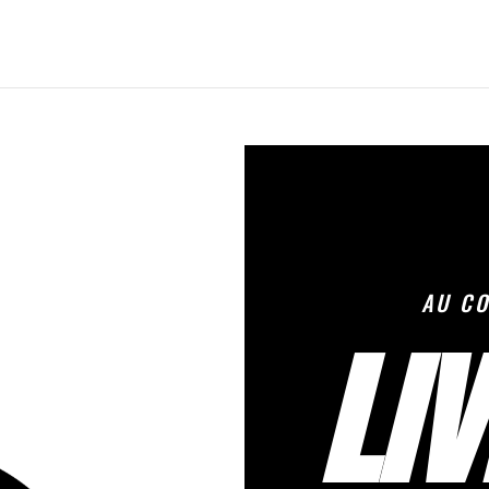
AU CO
LI