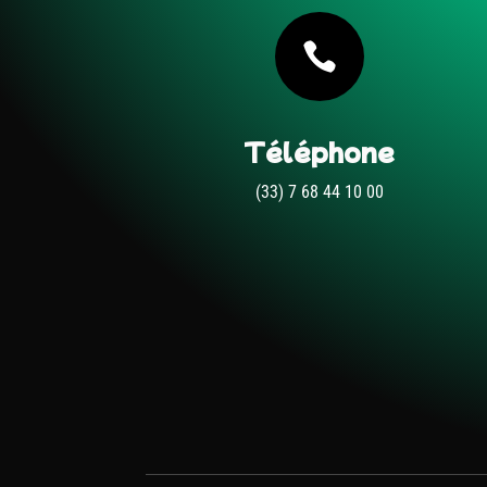

Téléphone
(33) 7 68 44 10 00