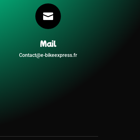

Mail
Contact@e-bikeexpress.fr