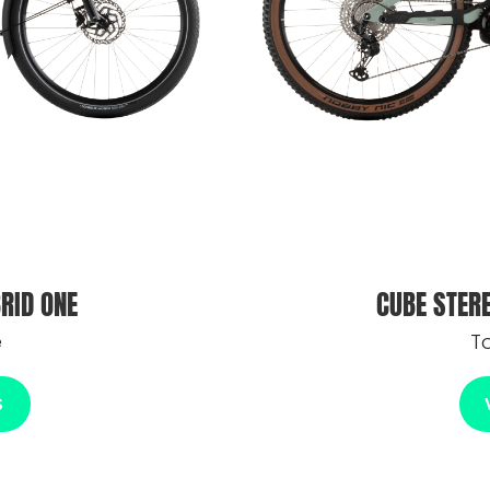
RID ONE
CUBE STER
e
T
S